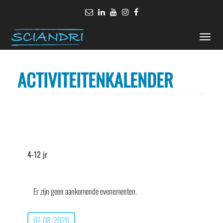
Toggle
naviga
ACTIVITEITENKALENDER
4-12 jr
Er zijn geen aankomende evenementen.
07-08-2026