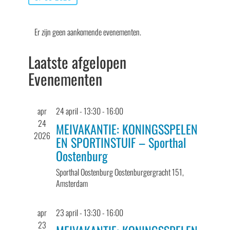
Selecteer
Kalender
een
Er zijn geen aankomende evenementen.
van
datum.
Evenementen
Laatste afgelopen
Evenementen
apr
24 april - 13:30
-
16:00
24
MEIVAKANTIE: KONINGSSPELEN
2026
EN SPORTINSTUIF – Sporthal
Oostenburg
Sporthal Oostenburg
Oostenburgergracht 151,
Amsterdam
apr
23 april - 13:30
-
16:00
23