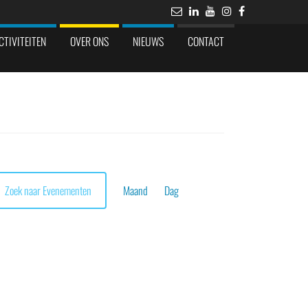
CTIVITEITEN
OVER ONS
NIEUWS
CONTACT
Evenement
weergaven
Zoek naar Evenementen
Maand
Dag
navigatie