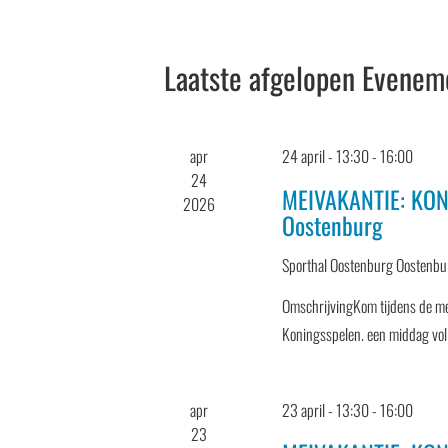
datum.
met
keyword.
Kalender
Laatste afgelopen Evenem
van
Evenementen
apr
24 april - 13:30
-
16:00
24
MEIVAKANTIE: KON
2026
Oostenburg
Sporthal Oostenburg
Oostenbu
OmschrijvingKom tijdens de me
Koningsspelen. een middag vol
apr
23 april - 13:30
-
16:00
23