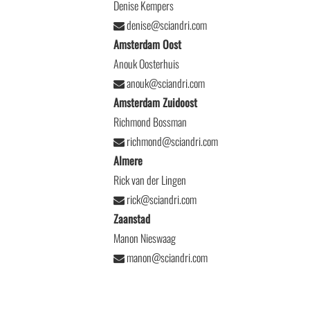
Denise Kempers
denise@sciandri.com
Amsterdam Oost
Anouk Oosterhuis
anouk@sciandri.com
Amsterdam Zuidoost
Richmond Bossman
richmond@sciandri.com
Almere
Rick van der Lingen
rick@sciandri.com
Zaanstad
Manon Nieswaag
manon@sciandri.com