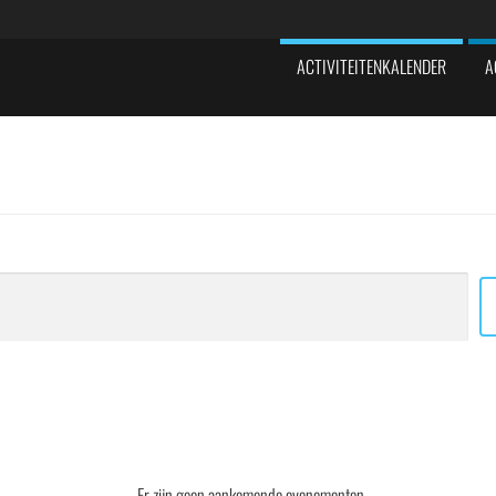
ACTIVITEITENKALENDER
A
Er zijn geen aankomende evenementen.