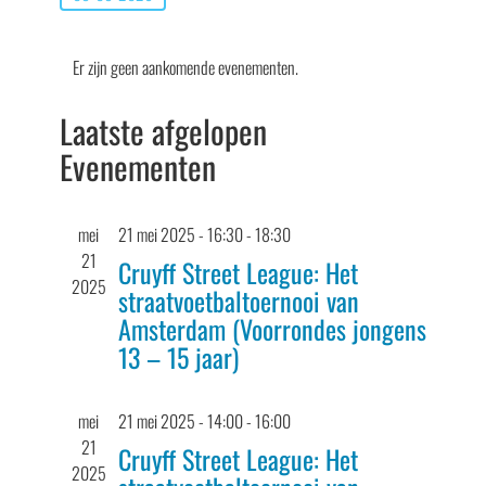
Selecteer
Kalender
een
Er zijn geen aankomende evenementen.
van
datum.
Evenementen
Laatste afgelopen
Evenementen
mei
21 mei 2025 - 16:30
-
18:30
21
Cruyff Street League: Het
2025
straatvoetbaltoernooi van
Amsterdam (Voorrondes jongens
13 – 15 jaar)
mei
21 mei 2025 - 14:00
-
16:00
21
Cruyff Street League: Het
2025