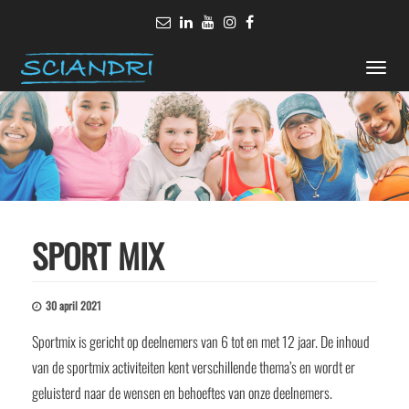
Toggle
naviga
SPORT MIX
30 april 2021
Sportmix is gericht op deelnemers van 6 tot en met 12 jaar. De inhoud
van de sportmix activiteiten kent verschillende thema’s en wordt er
geluisterd naar de wensen en behoeftes van onze deelnemers.