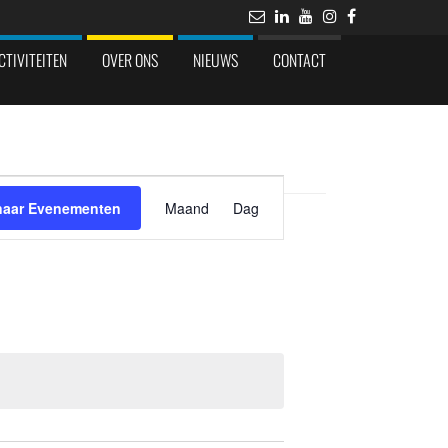
CTIVITEITEN
OVER ONS
NIEUWS
CONTACT
Evenement
weergaven
naar Evenementen
Maand
Dag
navigatie