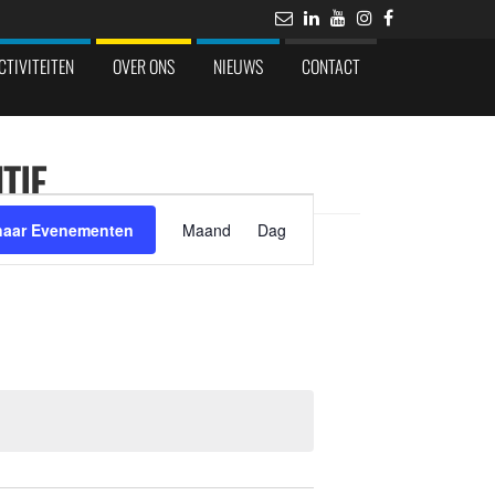
CTIVITEITEN
OVER ONS
NIEUWS
CONTACT
TIE
Evenement
weergaven
naar Evenementen
Maand
Dag
navigatie