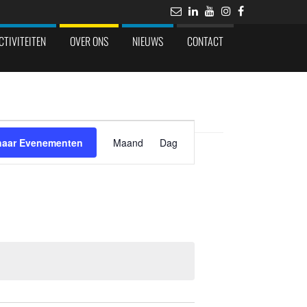
CTIVITEITEN
OVER ONS
NIEUWS
CONTACT
Evenement
weergaven
naar Evenementen
Maand
Dag
navigatie