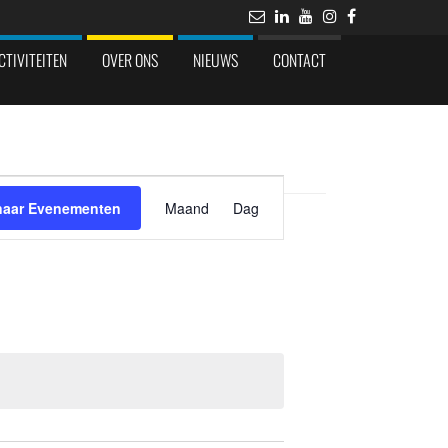
CTIVITEITEN
OVER ONS
NIEUWS
CONTACT
Evenement
weergaven
naar Evenementen
Maand
Dag
navigatie