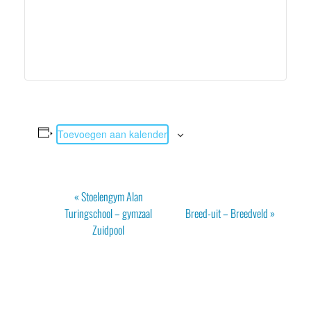
Toevoegen aan kalender
Evenement
«
Stoelengym Alan
Navigatie
Turingschool – gymzaal
Breed-uit – Breedveld
»
Zuidpool