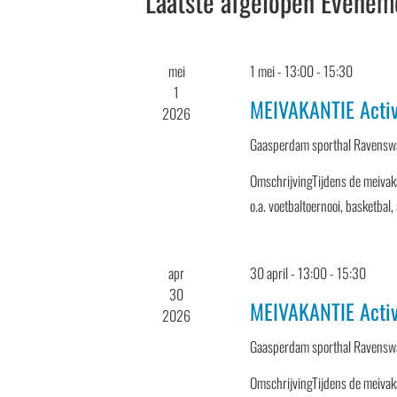
Kalender
Laatste afgelopen Evenem
van
Evenementen
mei
1 mei - 13:00
-
15:30
1
MEIVAKANTIE Activ
2026
Gaasperdam sporthal
Ravensw
OmschrijvingTijdens de meivaka
o.a. voetbaltoernooi, basketba
apr
30 april - 13:00
-
15:30
30
MEIVAKANTIE Activ
2026
Gaasperdam sporthal
Ravensw
OmschrijvingTijdens de meivaka