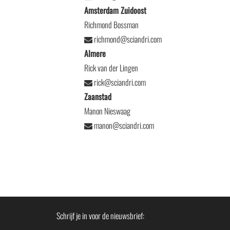
Amsterdam Zuidoost
Richmond Bossman
richmond@sciandri.com
Almere
Rick van der Lingen
rick@sciandri.com
Zaanstad
Manon Nieswaag
manon@sciandri.com
Schrijf je in voor de nieuwsbrief: