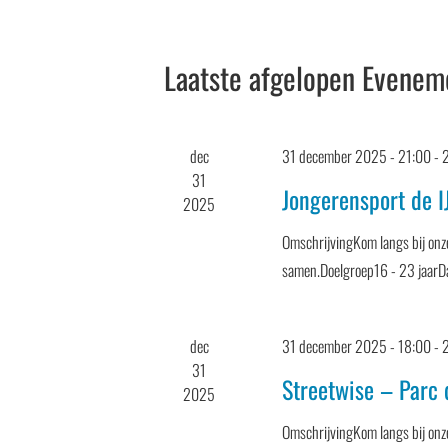
datum.
met
keyword.
Kalender
Laatste afgelopen Evenem
van
Evenementen
dec
31 december 2025 - 21:00
-
31
Jongerensport de I
2025
OmschrijvingKom langs bij onze
samen.Doelgroep16 - 23 jaar
dec
31 december 2025 - 18:00
-
31
Streetwise – Parc 
2025
OmschrijvingKom langs bij onze