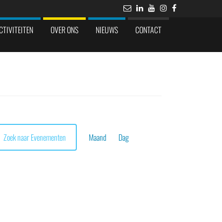
CTIVITEITEN
OVER ONS
NIEUWS
CONTACT
Evenement
weergaven
Zoek naar Evenementen
Maand
Dag
navigatie