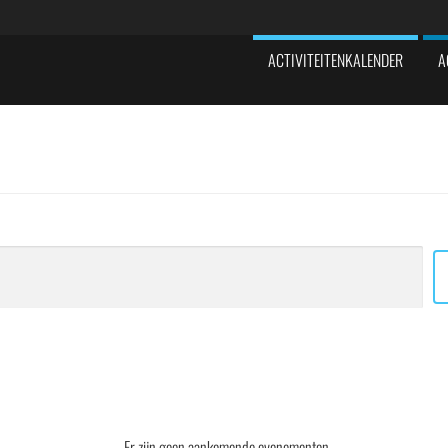
ACTIVITEITENKALENDER
A
Er zijn geen aankomende evenementen.