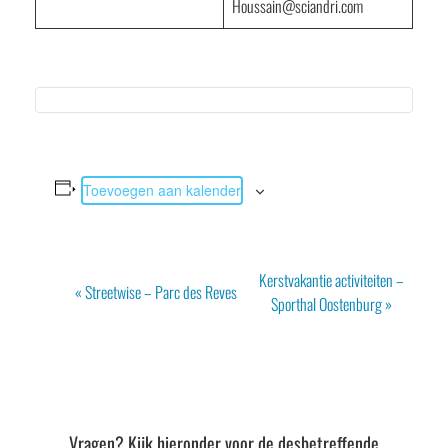
Houssain@sciandri.com
Toevoegen aan kalender
Evenement
Kerstvakantie activiteiten –
«
Streetwise – Parc des Reves
Navigatie
Sporthal Oostenburg
»
Vragen? Kijk hieronder voor de desbetreffende