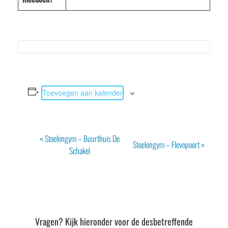
Toevoegen aan kalender
Evenement
«
Stoelengym – Buurthuis De
Stoelengym – Flevopoort
»
Navigatie
Schakel
Vragen? Kijk hieronder voor de desbetreffende