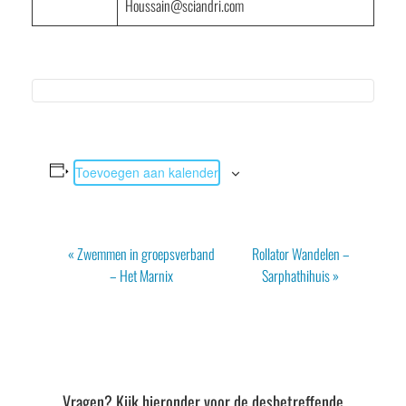
Houssain@sciandri.com
Toevoegen aan kalender
Evenement
«
Zwemmen in groepsverband
Rollator Wandelen –
Navigatie
– Het Marnix
Sarphathihuis
»
Vragen? Kijk hieronder voor de desbetreffende