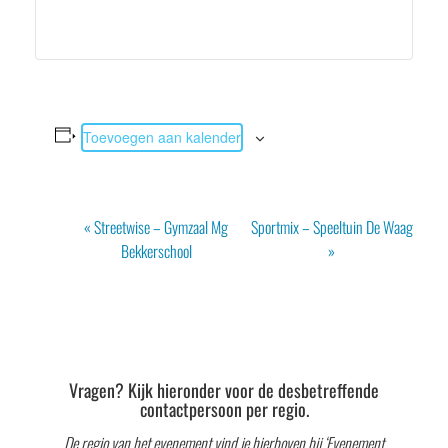
Toevoegen aan kalender
Evenement
«
Streetwise – Gymzaal Mg
Sportmix – Speeltuin De Waag
Navigatie
Bekkerschool
»
Vragen? Kijk hieronder voor de desbetreffende
contactpersoon per regio.
De regio van het evenement vind je hierboven bij ‘Evenement