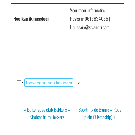
Voor meer informatie:
Hoe kan ik meedoen
Hossam: 0618834065 |
Houssain@sciandri.com
Toevoegen aan kalender
Evenement
«
Buitenspeelclub Bekkers –
Sportmix de Banne – Rode
Navigatie
Kindcentrum Bekkers
plein (’t Kofschip)
»