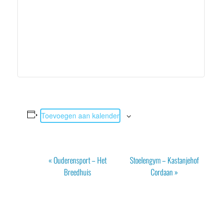
Toevoegen aan kalender
Evenement
«
Ouderensport – Het
Stoelengym – Kastanjehof
Navigatie
Breedhuis
Cordaan
»