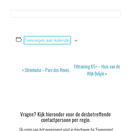
Toevoegen aan kalender
Evenement
Fittraining 65+ – Huis van de
«
Streetwise – Parc des Reves
Navigatie
Wijk België
»
Vragen? Kijk hieronder voor de desbetreffende
contactpersoon per regio.
De regio van het evenement vind je hierboven bij ‘Evenement