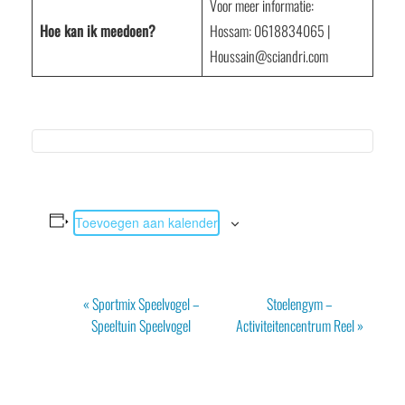
Voor meer informatie:
Hoe kan ik meedoen?
Hossam: 0618834065 |
Houssain@sciandri.com
Toevoegen aan kalender
Evenement
«
Sportmix Speelvogel –
Stoelengym –
Navigatie
Speeltuin Speelvogel
Activiteitencentrum Reel
»