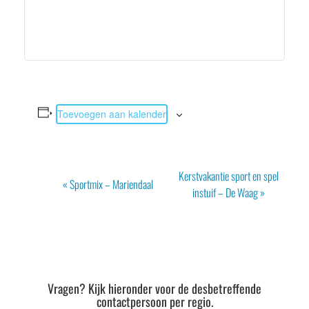
Toevoegen aan kalender
Evenement
Kerstvakantie sport en spel
«
Sportmix – Mariendaal
Navigatie
instuif – De Waag
»
Vragen? Kijk hieronder voor de desbetreffende
contactpersoon per regio.