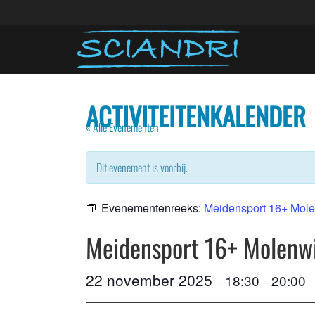
ACTIVITEITENKALENDER
« Alle Evenementen
Dit evenement is voorbij.
Evenementenreeks:
Meidensport 16+ Mole
Meidensport 16+ Molenw
22 november 2025
18:30
20:00
–
–