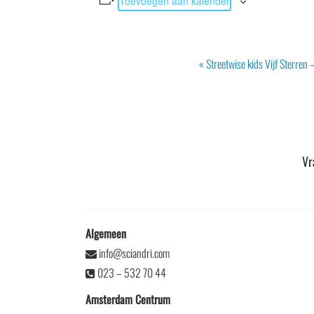
Toevoegen aan kalender
Evenement
«
Streetwise kids Vijf Sterren –
Navigatie
Vr
Algemeen
info@sciandri.com
023 – 532 70 44
Amsterdam Centrum