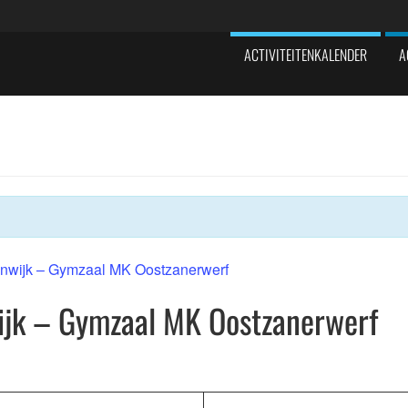
ACTIVITEITENKALENDER
A
nwijk – Gymzaal MK Oostzanerwerf
ijk – Gymzaal MK Oostzanerwerf