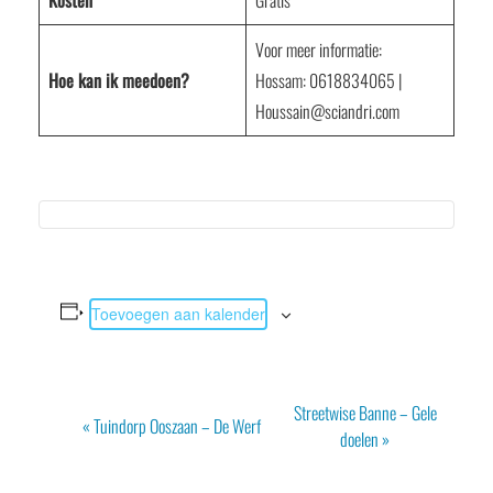
Kosten
Gratis
Voor meer informatie:
Hoe kan ik meedoen?
Hossam: 0618834065 |
Houssain@sciandri.com
Toevoegen aan kalender
Evenement
Streetwise Banne – Gele
«
Tuindorp Ooszaan – De Werf
Navigatie
doelen
»