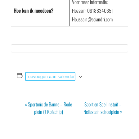
Voor meer informatie:
Hoe kan ik meedoen?
Hossam: 0618834065 |
Houssain@sciandri.com
Toevoegen aan kalender
Evenement
«
Sportmix de Banne – Rode
Sport en Spel Instuif –
Navigatie
plein (’t Kofschip)
Nellestein schoolplein
»