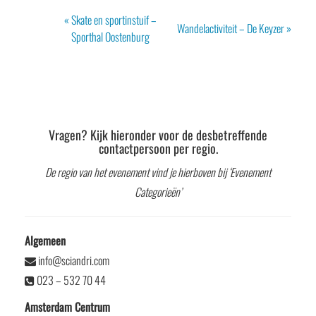
Evenement
«
Skate en sportinstuif –
Wandelactiviteit – De Keyzer
»
Navigatie
Sporthal Oostenburg
Vragen? Kijk hieronder voor de desbetreffende
contactpersoon per regio.
De regio van het evenement vind je hierboven bij ‘Evenement
Categorieën’
Algemeen
info@sciandri.com
023 – 532 70 44
Amsterdam Centrum