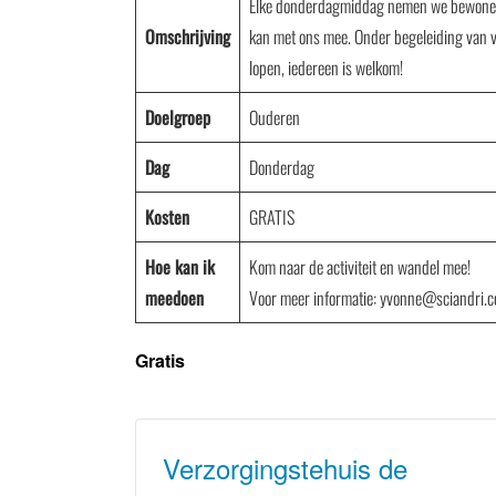
Elke donderdagmiddag nemen we bewoners va
Omschrijving
kan met ons mee. Onder begeleiding van vr
lopen, iedereen is welkom!
Doelgroep
Ouderen
Dag
Donderdag
Kosten
GRATIS
Hoe kan ik
Kom naar de activiteit en wandel mee!
meedoen
Voor meer informatie: yvonne@sciandri.
Gratis
Verzorgingstehuis de