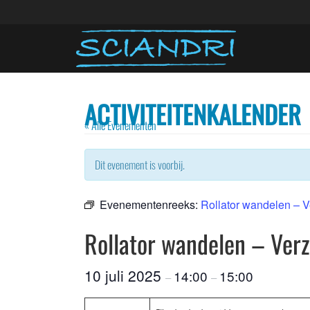
ACTIVITEITENKALENDER
« Alle Evenementen
Dit evenement is voorbij.
Evenementenreeks:
Rollator wandelen – V
Rollator wandelen – Verz
10 juli 2025
14:00
15:00
–
–