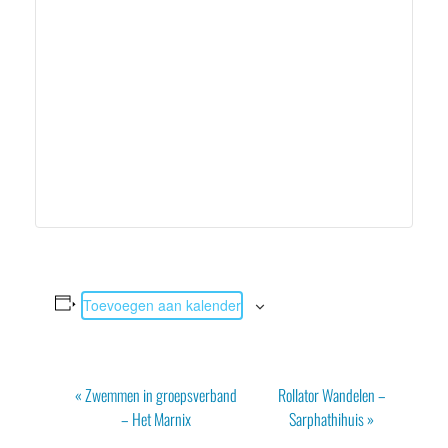
Toevoegen aan kalender
Evenement
«
Zwemmen in groepsverband
Rollator Wandelen –
Navigatie
– Het Marnix
Sarphathihuis
»