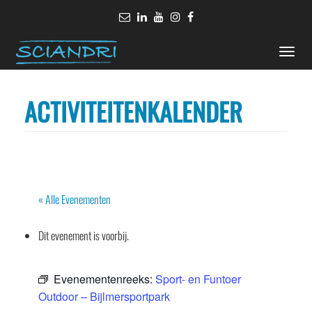
Toggle
naviga
ACTIVITEITENKALENDER
« Alle Evenementen
Dit evenement is voorbij.
Evenementenreeks:
Sport- en Funtoer
Outdoor – Bijlmersportpark