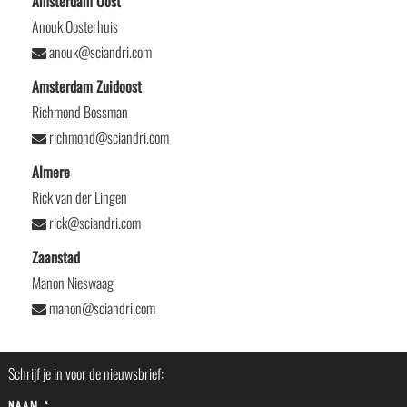
Amsterdam Oost
Anouk Oosterhuis
anouk@sciandri.com
Amsterdam Zuidoost
Richmond Bossman
richmond@sciandri.com
Almere
Rick van der Lingen
rick@sciandri.com
Zaanstad
Manon Nieswaag
manon@sciandri.com
Schrijf je in voor de nieuwsbrief:
NAAM *