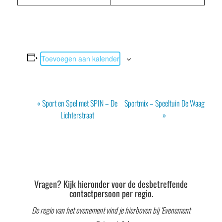
Toevoegen aan kalender
Evenement
«
Sport en Spel met SPIN – De
Sportmix – Speeltuin De Waag
Navigatie
Lichterstraat
»
Vragen? Kijk hieronder voor de desbetreffende
contactpersoon per regio.
De regio van het evenement vind je hierboven bij ‘Evenement