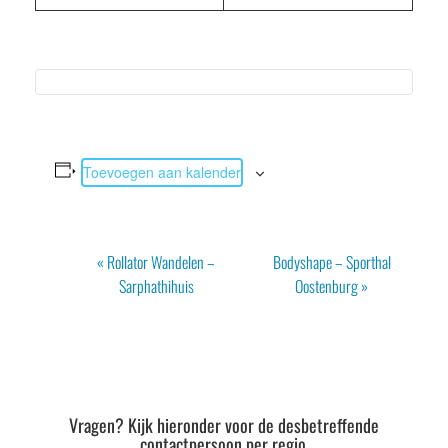
Toevoegen aan kalender
Evenement
«
Rollator Wandelen –
Bodyshape – Sporthal
Navigatie
Sarphathihuis
Oostenburg
»
Vragen? Kijk hieronder voor de desbetreffende
contactpersoon per regio.