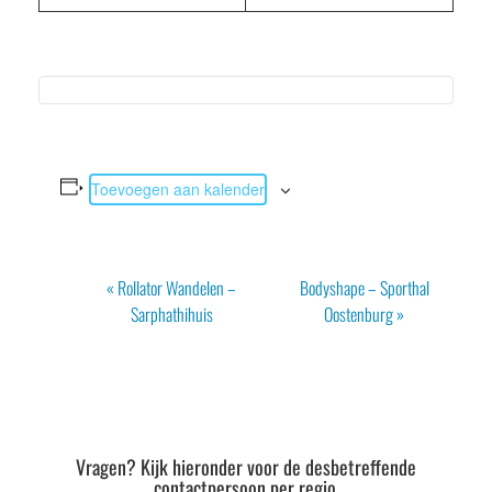
Toevoegen aan kalender
Evenement
«
Rollator Wandelen –
Bodyshape – Sporthal
Navigatie
Sarphathihuis
Oostenburg
»
Vragen? Kijk hieronder voor de desbetreffende
contactpersoon per regio.