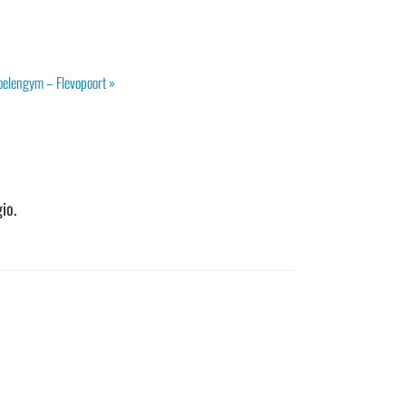
oelengym – Flevopoort
»
io.