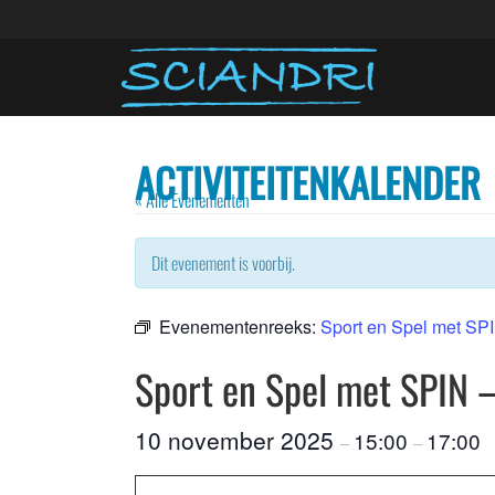
ACTIVITEITENKALENDER
« Alle Evenementen
Dit evenement is voorbij.
Evenementenreeks:
Sport en Spel met SPI
Sport en Spel met SPIN –
10 november 2025
15:00
17:00
–
–