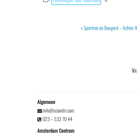
Toevoegen aan kalender
Evenement
«
Sportmix de Bongerd – Achter IK
Navigatie
Vr
Algemeen
info@sciandri.com
023 – 532 70 44
Amsterdam Centrum