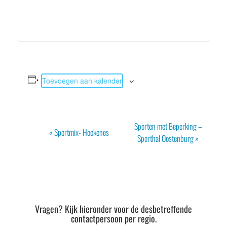
Toevoegen aan kalender
Evenement
Sporten met Beperking –
«
Sportmix- Hoekenes
Navigatie
Sporthal Oostenburg
»
Vragen? Kijk hieronder voor de desbetreffende
contactpersoon per regio.