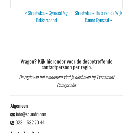
Evenement
«
Streetwise – Gymzaal Mg
Streetwise – Huis van de Wijk
Navigatie
Bekkerschool
Banne Gymzaal
»
Vragen? Kijk hieronder voor de desbetreffende
contactpersoon per regio.
De regio van het evenement vind je hierboven bij ‘Evenement
Categorieën’
Algemeen
info@sciandri.com
023 – 532 70 44