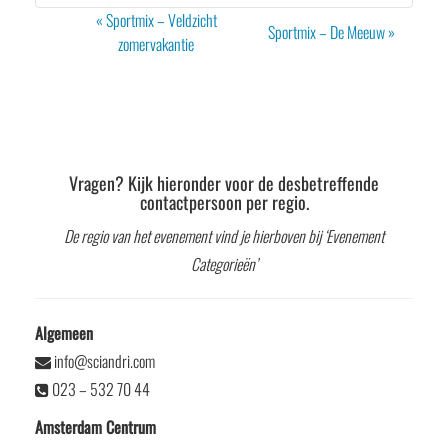
Evenement
«
Sportmix – Veldzicht
Sportmix – De Meeuw
»
Navigatie
zomervakantie
Vragen? Kijk hieronder voor de desbetreffende
contactpersoon per regio.
De regio van het evenement vind je hierboven bij ‘Evenement
Categorieën’
Algemeen
info@sciandri.com
023 – 532 70 44
Amsterdam Centrum