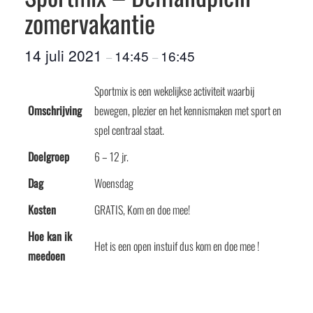
zomervakantie
14 juli 2021
14:45
16:45
–
–
Sportmix is een wekelijkse activiteit waarbij
Omschrijving
bewegen, plezier en het kennismaken met sport en
spel centraal staat.
Doelgroep
6 – 12 jr.
Dag
Woensdag
Kosten
GRATIS, Kom en doe mee!
Hoe kan ik
Het is een open instuif dus kom en doe mee !
meedoen