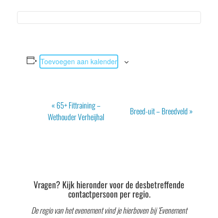
Toevoegen aan kalender
Evenement
«
65+ Fittraining –
Breed-uit – Breedveld
»
Navigatie
Wethouder Verheijhal
Vragen? Kijk hieronder voor de desbetreffende
contactpersoon per regio.
De regio van het evenement vind je hierboven bij ‘Evenement