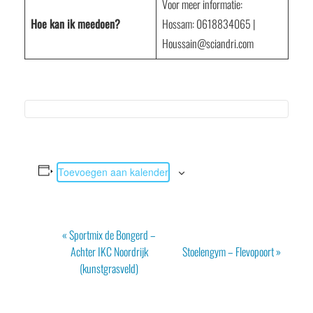
Voor meer informatie:
Hoe kan ik meedoen?
Hossam: 0618834065 |
Houssain@sciandri.com
Toevoegen aan kalender
Evenement
«
Sportmix de Bongerd –
Navigatie
Achter IKC Noordrijk
Stoelengym – Flevopoort
»
(kunstgrasveld)