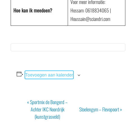
Voor meer informatie:
Hoe kan ik meedoen?
Hossam: 0618834065 |
Houssain@sciandri.com
Toevoegen aan kalender
Evenement
«
Sportmix de Bongerd –
Navigatie
Achter IKC Noordrijk
Stoelengym – Flevopoort
»
(kunstgrasveld)