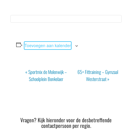
Toevoegen aan kalender
Evenement
«
Sportmix de Molenwijk –
65+ Fittraining – Gymzaal
Navigatie
Schoolplein Bonkelaer
Westerstraat
»
Vragen? Kijk hieronder voor de desbetreffende
contactpersoon per regio.