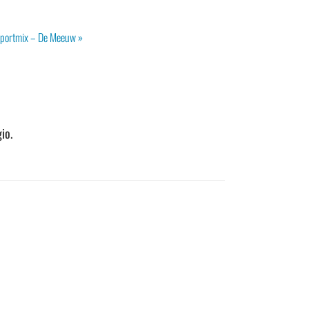
portmix – De Meeuw
»
io.