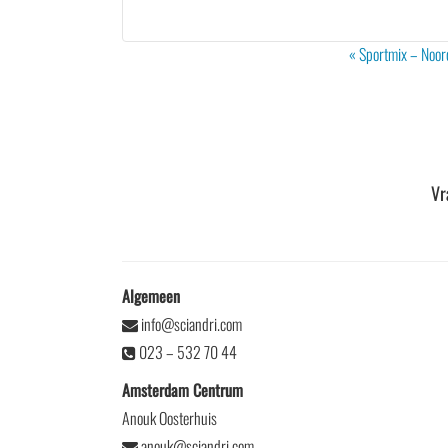
Evenement
«
Sportmix – Noor
Navigatie
Vr
Algemeen
info@sciandri.com
023 – 532 70 44
Amsterdam Centrum
Anouk Oosterhuis
anouk@sciandri.com