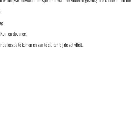
en wekelijkse activiteit in de speeltuin waar de kinderen gezellig mee kunnen doen met
r
ag
 Kom en doe mee!
 de locatie te komen en aan te sluiten bij de activiteit.