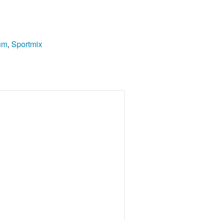
um
,
Sportmix