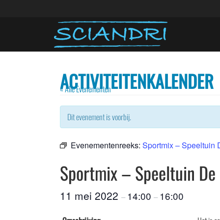
ACTIVITEITENKALENDER
« Alle Evenementen
Dit evenement is voorbij.
Evenementenreeks:
Sportmix – Speeltuin
Sportmix – Speeltuin De
11 mei 2022
14:00
16:00
–
–