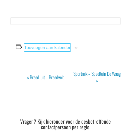
Toevoegen aan kalender
Evenement
Sportmix – Speeltuin De Waag
«
Breed-uit – Breedveld
Navigatie
»
Vragen? Kijk hieronder voor de desbetreffende
contactpersoon per regio.