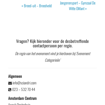
Evenement
Jongerensport – Gymzaal De
«
Breed-uit – Breedveld
Navigatie
Witte Olifant
»
Vragen? Kijk hieronder voor de desbetreffende
contactpersoon per regio.
De regio van het evenement vind je hierboven bij ‘Evenement
Categorieën’
Algemeen
info@sciandri.com
023 – 532 70 44
Amsterdam Centrum
Anouk Oosterhuis