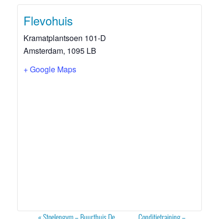
Flevohuis
Kramatplantsoen 101-D
Amsterdam
,
1095 LB
+ Google Maps
Evenement
«
Stoelengym – Buurthuis De
Conditietraining –