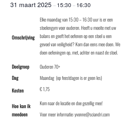
31 maart 2025
15:30
16:30
–
–
Elke maandag van 15:30 – 16:30 uur is er een
stoelengym voor ouderen. Heeft u moeite met uw
balans en geeft het oefenen op een stoel u een
Omschrijving
gevoel van veiligheid? Kom dan eens mee doen. We
doen oefeningen op, met, achter en naast de stoel.
Doelgroep
Ouderen 70+
Dag
Maandag (op feestdagen is er geen les)
€ 1,75
Kosten
Kom naar de locatie en doe gezellig mee!
Hoe kan ik
meedoen
Voor meer informatie: yvonne@sciandri.com