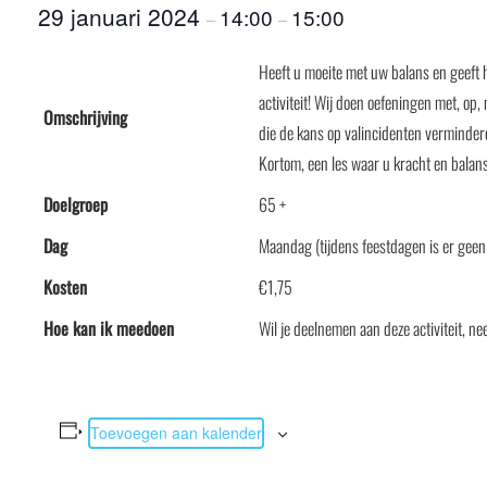
29 januari 2024
14:00
15:00
–
–
Heeft u moeite met uw balans en geeft h
activiteit! Wij doen oefeningen met, op,
Omschrijving
die de kans op valincidenten verminder
Kortom, een les waar u kracht en balan
Doelgroep
65 +
Dag
Maandag (tijdens feestdagen is er geen 
Kosten
€1,75
Hoe kan ik meedoen
Wil je deelnemen aan deze activiteit,
Toevoegen aan kalender