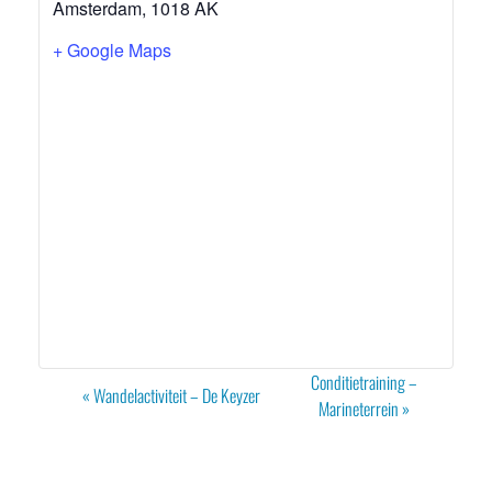
Amsterdam
,
1018 AK
+ Google Maps
Evenement
Conditietraining –
«
Wandelactiviteit – De Keyzer
Navigatie
Marineterrein
»