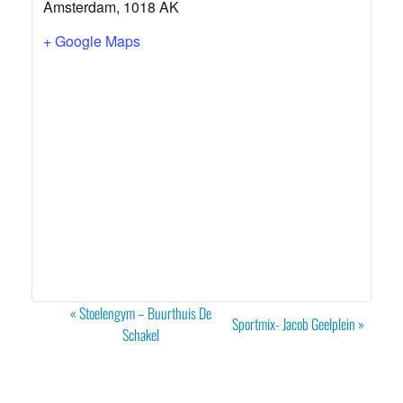
Amsterdam
,
1018 AK
+ Google Maps
Evenement
«
Stoelengym – Buurthuis De
Sportmix- Jacob Geelplein
»
Navigatie
Schakel