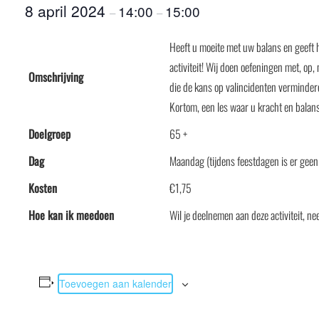
8 april 2024
14:00
15:00
–
–
Heeft u moeite met uw balans en geeft h
activiteit! Wij doen oefeningen met, op,
Omschrijving
die de kans op valincidenten verminder
Kortom, een les waar u kracht en balan
Doelgroep
65 +
Dag
Maandag (tijdens feestdagen is er geen 
Kosten
€1,75
Hoe kan ik meedoen
Wil je deelnemen aan deze activiteit,
Toevoegen aan kalender