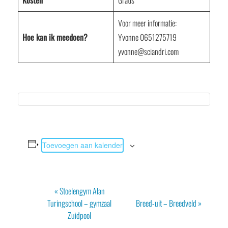
Kosten
Gratis
Voor meer informatie:
Hoe kan ik meedoen?
Yvonne 0651275719
yvonne@sciandri.com
Toevoegen aan kalender
Evenement
«
Stoelengym Alan
Navigatie
Turingschool – gymzaal
Breed-uit – Breedveld
»
Zuidpool