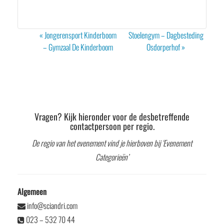
Evenement
«
Jongerensport Kinderboom
Stoelengym – Dagbesteding
Navigatie
– Gymzaal De Kinderboom
Osdorperhof
»
Vragen? Kijk hieronder voor de desbetreffende
contactpersoon per regio.
De regio van het evenement vind je hierboven bij ‘Evenement
Categorieën’
Algemeen
info@sciandri.com
023 – 532 70 44