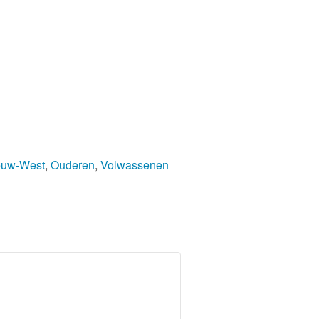
euw-West
,
Ouderen
,
Volwassenen