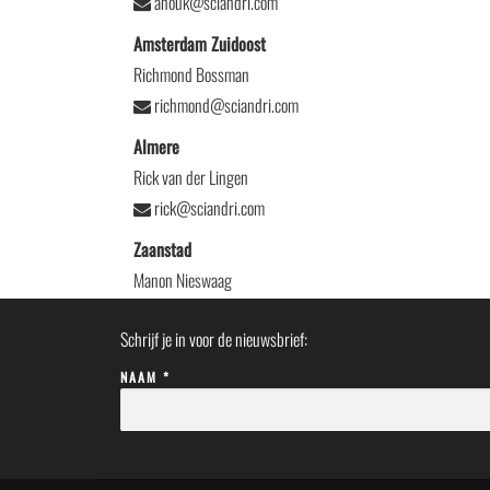
anouk@sciandri.com
Amsterdam Zuidoost
Richmond Bossman
richmond@sciandri.com
Almere
Rick van der Lingen
rick@sciandri.com
Zaanstad
Manon Nieswaag
manon@sciandri.com
Schrijf je in voor de nieuwsbrief:
NAAM *