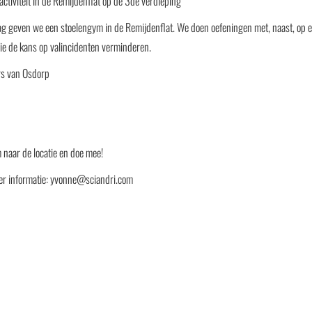
ctiviteit in de Remijdenflat op de 3de verdieping
ag geven we een stoelengym in de Remijdenflat. We doen oefeningen met, naast, op e
die de kans op valincidenten verminderen.
s van Osdorp
 naar de locatie en doe mee!
er informatie: yvonne@sciandri.com