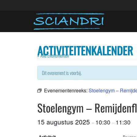
ACTIVITEITENKALENDER
« Alle Evenementen
Dit evenement is voorbij.
Evenementenreeks:
Stoelengym – Remijde
Stoelengym – Remijdenfl
15 augustus 2025
10:30
11:30
–
–