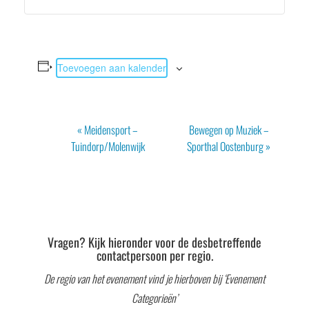
Toevoegen aan kalender
Evenement
«
Meidensport –
Bewegen op Muziek –
Navigatie
Tuindorp/Molenwijk
Sporthal Oostenburg
»
Vragen? Kijk hieronder voor de desbetreffende
contactpersoon per regio.
De regio van het evenement vind je hierboven bij ‘Evenement
Categorieën’