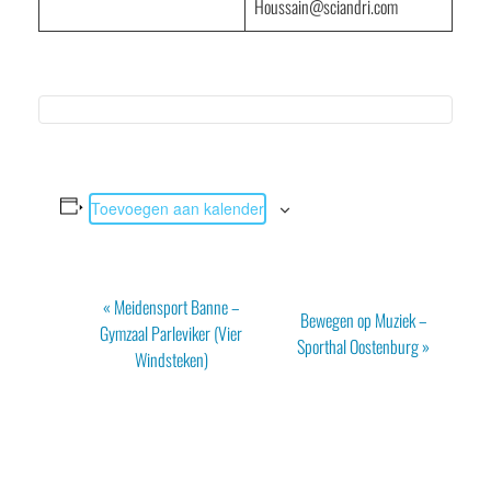
Houssain@sciandri.com
Toevoegen aan kalender
Evenement
«
Meidensport Banne –
Bewegen op Muziek –
Navigatie
Gymzaal Parleviker (Vier
Sporthal Oostenburg
»
Windsteken)