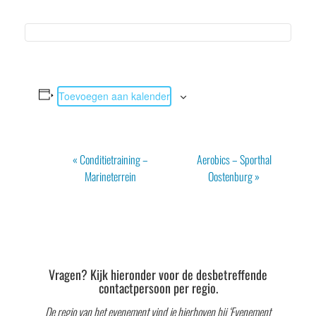
Toevoegen aan kalender
Evenement
«
Conditietraining –
Aerobics – Sporthal
Navigatie
Marineterrein
Oostenburg
»
Vragen? Kijk hieronder voor de desbetreffende
contactpersoon per regio.
De regio van het evenement vind je hierboven bij ‘Evenement